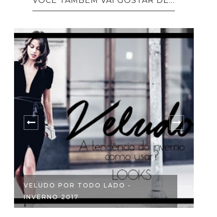
VOCÊ TAMBÉM VAI GOSTAR DE...
VELUDO POR TODO LADO -
H
INVERNO 2017
R