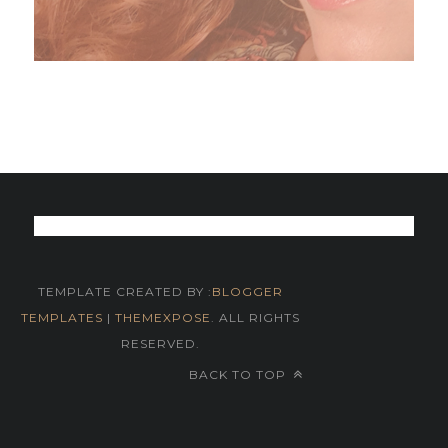
TEMPLATE CREATED BY :
BLOGGER
TEMPLATES
|
THEMEXPOSE
. ALL RIGHTS
RESERVED.
BACK TO TOP