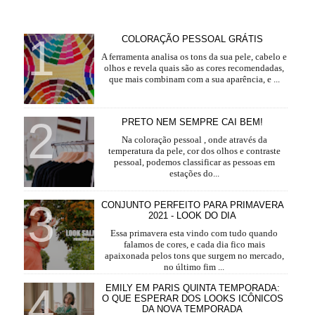
COLORAÇÃO PESSOAL GRÁTIS
A ferramenta analisa os tons da sua pele, cabelo e
olhos e revela quais são as cores recomendadas,
que mais combinam com a sua aparência, e ...
PRETO NEM SEMPRE CAI BEM!
Na coloração pessoal , onde através da
temperatura da pele, cor dos olhos e contraste
pessoal, podemos classificar as pessoas em
estações do...
CONJUNTO PERFEITO PARA PRIMAVERA
2021 - LOOK DO DIA
Essa primavera esta vindo com tudo quando
falamos de cores, e cada dia fico mais
apaixonada pelos tons que surgem no mercado,
no último fim ...
EMILY EM PARIS QUINTA TEMPORADA:
O QUE ESPERAR DOS LOOKS ICÔNICOS
DA NOVA TEMPORADA