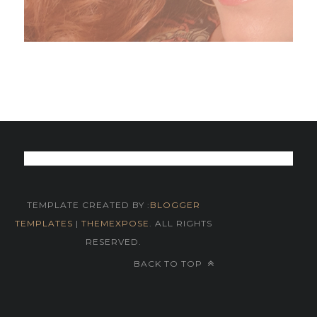
TEMPLATE CREATED BY :
BLOGGER
TEMPLATES
|
THEMEXPOSE
. ALL RIGHTS
RESERVED.
BACK TO TOP