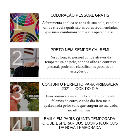
COLORAÇÃO PESSOAL GRÁTIS
A ferramenta analisa os tons da sua pele, cabelo e
olhos e revela quais são as cores recomendadas,
que mais combinam com a sua aparência, e ...
PRETO NEM SEMPRE CAI BEM!
Na coloração pessoal , onde através da
temperatura da pele, cor dos olhos e contraste
pessoal, podemos classificar as pessoas em
estações do...
CONJUNTO PERFEITO PARA PRIMAVERA
2021 - LOOK DO DIA
Essa primavera esta vindo com tudo quando
falamos de cores, e cada dia fico mais
apaixonada pelos tons que surgem no mercado,
no último fim ...
EMILY EM PARIS QUINTA TEMPORADA:
O QUE ESPERAR DOS LOOKS ICÔNICOS
DA NOVA TEMPORADA